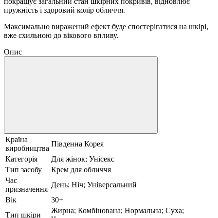
покращує загальний стан шкірних покривів, відновлює
пружність і здоровий колір обличчя.
Максимально виражений ефект буде спостерігатися на шкірі,
вже схильною до вікового впливу.
Опис
Країна
Південна Корея
виробництва
Категорія
Для жінок; Унісекс
Тип засобу
Крем для обличчя
Час
День; Ніч; Універсальний
призначення
Вік
30+
Жирна; Комбінована; Нормальна; Суха;
Тип шкіри