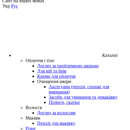
Сайт на інших мовах
Укр
Рус
Каталог
Обличчя і тіло
Догляд за проблемною шкірою
Для вій та брів
Креми для обличчя
Очищення шкіри
Аксесуари (пензлі, спонжі для
вмивання)
Засоби для умивання та демакіяжу
Пілінги, скатки
Волосся
Догляд за волоссям
Макіяж
Пензлі для макіяжу
Різне