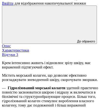
Ввійти
для відображення накопичувальної знижки
До обраного
Опис
Характеристики
Відгуки
3
Крем інтенсивно живить і відновлює зрілу шкіру, має
виражений підтягуючий ефект.
Містить морський колаген, що дозволяє ефективно
розгладжувати зневоднений шкіру, скорочувати зморшки.
—
Гідролізований морської колаген
здатний практично
повністю засвоюватися шкірою і відразу ж включатися в
біохімічні та структурообразующие процеси. Більш того,
гідролізований колаген стимулює вироблення власного
колагену, тому дає подовжений і більш виражений