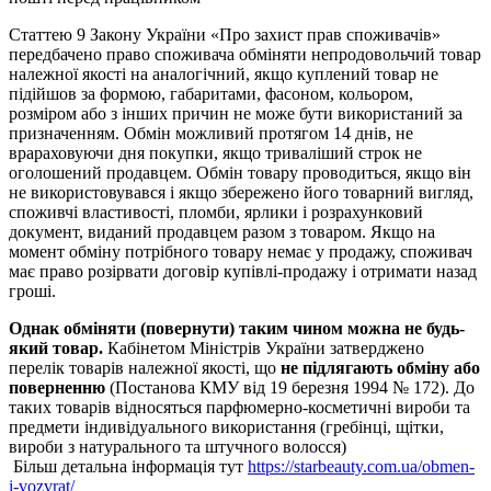
Статтею 9 Закону України «Про захист прав споживачів»
передбачено право споживача обміняти непродовольчий товар
належної якості на аналогічний, якщо куплений товар не
підійшов за формою, габаритами, фасоном, кольором,
розміром або з інших причин не може бути використаний за
призначенням. Обмін можливий протягом 14 днів, не
врараховуючи дня покупки, якщо триваліший строк не
оголошений продавцем. Обмін товару проводиться, якщо він
не використовувався і якщо збережено його товарний вигляд,
споживчі властивості, пломби, ярлики і розрахунковий
документ, виданий продавцем разом з товаром. Якщо на
момент обміну потрібного товару немає у продажу, споживач
має право розірвати договір купівлі-продажу і отримати назад
гроші.
Однак обміняти (повернути) таким чином можна не будь-
який товар.
Кабінетом Міністрів України затверджено
перелік товарів належної якості, що
не підлягають обміну або
поверненню
(Постанова КМУ від 19 березня 1994 № 172). До
таких товарів відносяться парфюмерно-косметичні вироби та
предмети індивідуального використання (гребінці, щітки,
вироби з натурального та штучного волосся)
Більш детальна інформація тут
https://starbeauty.com.ua/obmen-
i-vozvrat/