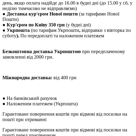
день, якщо оплата надійде до 16.00 в будні дні (до 15.00 у сб, у
неділю тимчасово не відправляємо)
● Доставка кур'єром Нової пошти
(за тарифами Нової
Пошти)
● Кур'єром по Київу 350 грн
(у будні дні)
●
Укрпошта
(по тарифам Укрпошти
,
відправки з вівторка по
суботу
).
По передоплаті та наложеним платежем
Безкоштовна доставка Укрпоштою
при передплаченому
замовленні від 2000 грн.
Міжнародна доставка:
від 400 грн
●
На банківський рахунок
●
Наложеним платежем (Укрпошта)
Гарантоване повернення коштів при відмові від посилки на
пошті при отриманні
Гарантоване повернення коштів при відмові від посилки на
пошті перед працівником