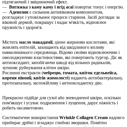
підтягаючий і зміцнюючий ефект.
—
Витяжка з каму каму і ягід асаї
повертає тонус і енергію.
—
Аденозин
є сильним антивіковим компонентом,
розгладжує і уповільнює процеси старіння. Засіб доглядає за
віковой дермой, покращує і надає м'якість, відновлює
пружність і здоров'я.
Містить
масло макадамії
, цінне жирними кислотами, які
живлять епітелій, захищають від шкідливого впливу
навколишнього середовища. Відомо своїми відновлюючми і
омолоджуючми властивостями, які повертають тургор. Діє як
антиоксидант, запобігаючи шкоді від вільних радикалів,
зупиняє руйнування клітин шкіри.
Рослинні екстракти (
чебрецю, томата, квіток едельвейса,
кореня півонії, квітів жимолості
) надають антибактеріальну,
протизапальну, заспокійливу і антиоксидантну дію.
Прекрасно підійде для сухої або зневодненої шкіри, оскільки
пом'якшує і усуває подразнення і лущення, дарує ніжність і
робить оксамитовою.
Систематичне використання
Wrinkle Collagen Cream
надовго
прибирає дрібні і згладжує глибокі зморшки. Помітно