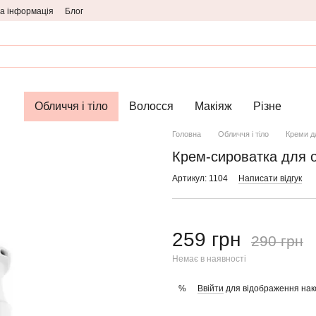
а інформація
Блог
Обличчя і тіло
Волосся
Макіяж
Різне
Головна
Обличчя і тіло
Креми д
Крем-сироватка для о
Артикул: 1104
Написати відгук
259 грн
290 грн
Немає в наявності
Ввійти
для відображення нак
%