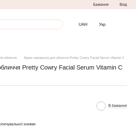
Бажання
Вхід
UAH
Укр
ля обличчя
Крем-сироватка для обличчя Pretty Cowry Facial Serum Vitamin C
бличчя Pretty Cowry Facial Serum Vitamin C
В бажання
опичувальної знижки