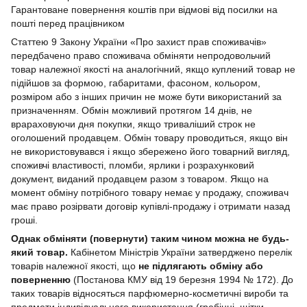
Гарантоване повернення коштів при відмові від посилки на
пошті перед працівником
Статтею 9 Закону України «Про захист прав споживачів»
передбачено право споживача обміняти непродовольчий
товар належної якості на аналогічний, якщо куплений товар не
підійшов за формою, габаритами, фасоном, кольором,
розміром або з інших причин не може бути використаний за
призначенням. Обмін можливий протягом 14 днів, не
врараховуючи дня покупки, якщо триваліший строк не
оголошений продавцем. Обмін товару проводиться, якщо він
не використовувався і якщо збережено його товарний вигляд,
споживчі властивості, пломби, ярлики і розрахунковий
документ, виданий продавцем разом з товаром. Якщо на
момент обміну потрібного товару немає у продажу, споживач
має право розірвати договір купівлі-продажу і отримати назад
гроші.
Однак обміняти (повернути) таким чином можна не будь-
який товар.
Кабінетом Міністрів України затверджено перелік
товарів належної якості, що
не підлягають обміну або
поверненню
(Постанова КМУ від 19 березня 1994 № 172). До
таких товарів відносяться парфюмерно-косметичні вироби та