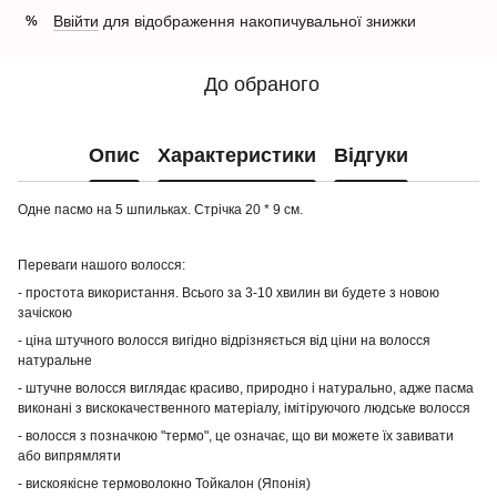
Ввійти
для відображення накопичувальної знижки
%
До обраного
Опис
Характеристики
Відгуки
Одне пасмо на 5 шпильках. Стрічка 20 * 9 см.
Переваги нашого волосся:
- простота використання. Всього за 3-10 хвилин ви будете з новою
зачіскою
- ціна штучного волосся вигідно відрізняється від ціни на волосся
натуральне
- штучне волосся виглядає красиво, природно і натурально, адже пасма
виконані з вискокачественного матеріалу, імітіруючого людське волосся
- волосся з позначкою "термо", це означає, що ви можете їх завивати
або випрямляти
- вискоякісне термоволокно Тойкалон (Японія)