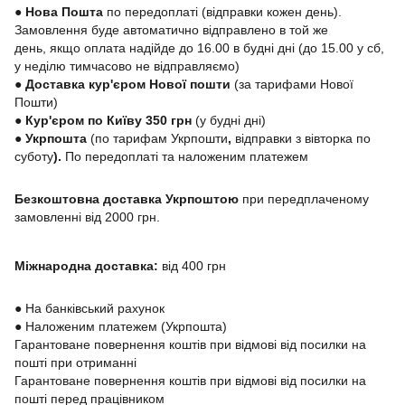
● Нова Пошта
по передоплаті (відправки кожен день).
Замовлення буде автоматично відправлено в той же
день, якщо оплата надійде до 16.00 в будні дні (до 15.00 у сб,
у неділю тимчасово не відправляємо)
● Доставка кур'єром Нової пошти
(за тарифами Нової
Пошти)
● Кур'єром по Київу 350 грн
(у будні дні)
●
Укрпошта
(по тарифам Укрпошти
,
відправки з вівторка по
суботу
).
По передоплаті та наложеним платежем
Безкоштовна доставка Укрпоштою
при передплаченому
замовленні від 2000 грн.
Міжнародна доставка:
від 400 грн
●
На банківський рахунок
●
Наложеним платежем (Укрпошта)
Гарантоване повернення коштів при відмові від посилки на
пошті при отриманні
Гарантоване повернення коштів при відмові від посилки на
пошті перед працівником