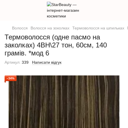
Волосся
Волосся на зоколках
Термоволосся на шпильках
Термоволосся (одне пасмо на
заколках) 4ВН\27 тон, 60см, 140
грамів. *мод 6
Артикул:
339
Написати відгук
−34%