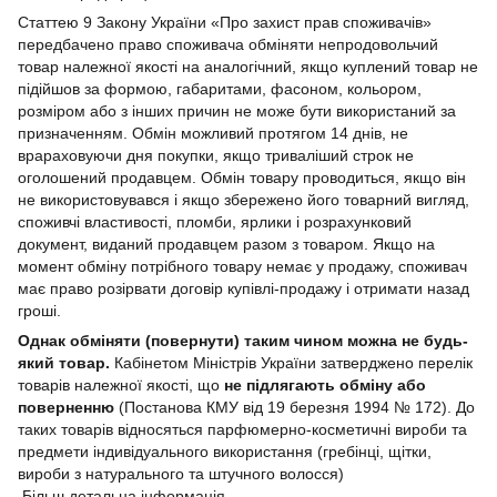
Статтею 9 Закону України «Про захист прав споживачів»
передбачено право споживача обміняти непродовольчий
товар належної якості на аналогічний, якщо куплений товар не
підійшов за формою, габаритами, фасоном, кольором,
розміром або з інших причин не може бути використаний за
призначенням. Обмін можливий протягом 14 днів, не
врараховуючи дня покупки, якщо триваліший строк не
оголошений продавцем. Обмін товару проводиться, якщо він
не використовувався і якщо збережено його товарний вигляд,
споживчі властивості, пломби, ярлики і розрахунковий
документ, виданий продавцем разом з товаром. Якщо на
момент обміну потрібного товару немає у продажу, споживач
має право розірвати договір купівлі-продажу і отримати назад
гроші.
Однак обміняти (повернути) таким чином можна не будь-
який товар.
Кабінетом Міністрів України затверджено перелік
товарів належної якості, що
не підлягають обміну або
поверненню
(Постанова КМУ від 19 березня 1994 № 172). До
таких товарів відносяться парфюмерно-косметичні вироби та
предмети індивідуального використання (гребінці, щітки,
вироби з натурального та штучного волосся)
Більш детальна інформація