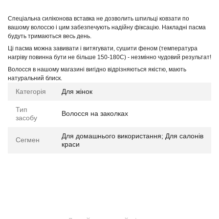
Спеціальна силіконова вставка не дозволить шпильці ковзати по
вашому волоссю і цим забезпечують надійну фіксацію. Накладні пасма
будуть тримаються весь день.
Ці пасма можна завивати і витягувати, сушити феном (температура
нагріву повинна бути не більше 150-180С) - незмінно чудовий результат!
Волосся в нашому магазині вигідно відрізняються якістю, мають
натуральний блиск.
Категорія
Для жінок
Тип
Волосся на заколках
засобу
Для домашнього використання; Для салонів
Сегмен
краси