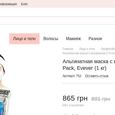
информация
Блог
Лицо и тело
Волосы
Макияж
Разное
Главная
Лицо и тело
Професійн
Альгинатная маска с витамином С Fresh 
Альгинатная маска с 
Pack, Evever (1 кг)
Артикул: 752
Оставить отзыв
865 грн
891 грн
Нет в наличии