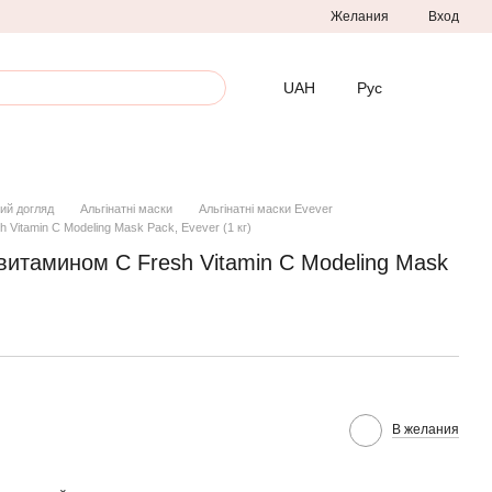
Желания
Вход
UAH
Рус
ий догляд
Альгінатні маски
Альгінатні маски Evever
Vitamin C Modeling Mask Pack, Evever (1 кг)
витамином С Fresh Vitamin C Modeling Mask
В желания