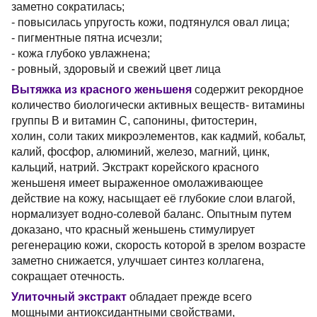
заметно сократилась;
- повысилась упругость кожи, подтянулся овал лица;
- пигментные пятна исчезли;
- кожа глубоко увлажнена;
- ровный, здоровый и свежий цвет лица
Вытяжка из красного женьшеня
содержит рекордное
количество биологически активных веществ- витамины
группы В и витамин С, сапонины, фитостерин,
холин, соли таких микроэлементов, как
кадмий, кобальт,
калий,
фосфор, алюминий, железо, магний, цинк,
кальций, натрий. Экстракт корейского красного
женьшеня имеет выраженное омолаживающее
действие на кожу, насыщает её глубокие слои влагой,
нормализует водно-солевой баланс. Опытным путем
доказано, что красный женьшень стимулирует
регенерацию кожи, скорость которой в зрелом возрасте
заметно снижается, улучшает синтез коллагена,
сокращает отечность.
Улиточный экстракт
обладает прежде всего
мощными антиоксидантными свойствами,