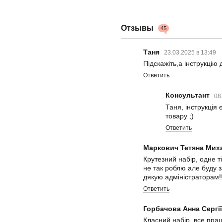
Отзывы
45
Таня
23.03.2025 в 13:49
Підскажіть,а інструкцію
Ответить
Консультант
08
Таня, інструкція 
товару ;)
Ответить
Маркович Тетяна Мих
Крутезний набір, одне т
не так роблю але буду 
дякую адміністраторам!!
Ответить
Горбачова Анна Сергі
Класний набір, все прац