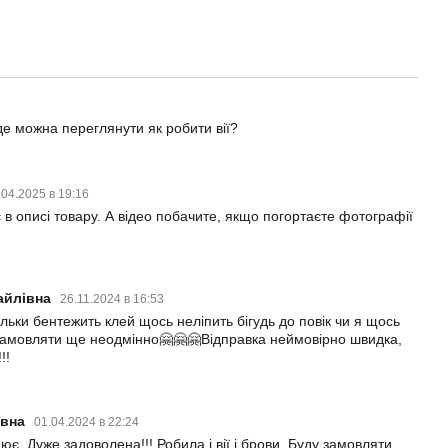
 де можна переглянути як робити вії?
.04.2025 в 19:16
є в описі товару. А відео побачите, якщо погортаєте фотографії
айлівна
26.11.2024 в 16:53
ільки бентежить клей щось неліпить бігудь до повік чи я щось
замовляти ще неодмінно🤗🤗🤗Відправка неймовірно швидка,
!!
ївна
01.04.2024 в 22:24
ює. Дуже задоволена!!! Робила і вії і брови. Буду замовляти