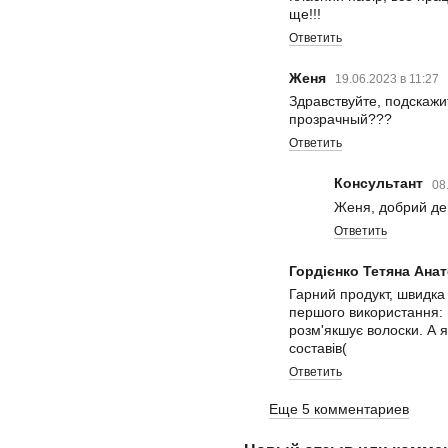
ще!!!
Ответить
Женя
19.06.2023 в 11:27
Здравствуйте, подскажи
прозрачный???
Ответить
Консультант
08
Женя, добрий де
Ответить
Гордієнко Тетяна Ана
Гарний продукт, швидка
першого використання: щ
розм'якшує волоски. А я
составів(
Ответить
Еще 5 комментариев