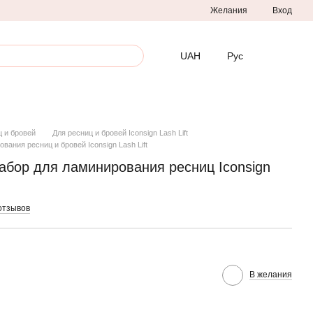
Желания
Вход
UAH
Рус
ц и бровей
Для ресниц и бровей Iconsign Lash Lift
ания ресниц и бровей Iconsign Lash Lift
бор для ламинирования ресниц Iconsign
отзывов
В желания