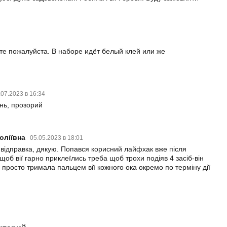
те пожалуйста. В наборе идёт белый клей или же
.07.2023 в 16:34
нь, прозорий
толіївна
05.05.2023 в 18:01
 відправка, дякую. Попався корисний лайфхак вже після
об вії гарно приклеїлись треба щоб трохи подіяв 4 засіб-він
 просто тримала пальцем вії кожного ока окремо по терміну дії