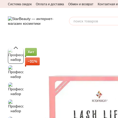
Перейти к основному контенту
Система скидок
Оплата и доставка
Обмен и возврат
Контактная 
Хит
−31%