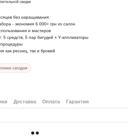
пительной скидки
есяцев без наращивания
абора - экономия 6 000+ грн vs салон
спользования и мастеров
: 5 средств, 5 пар бигудей + Y-аппликаторы
й процедуры
я как ресниц, так и бровей
плено сегодня
ики
Доставка
Оплата
Гарантия