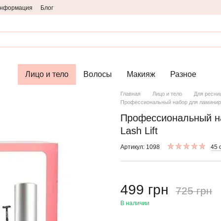
информация
Блог
Лицо и тело
Волосы
Макияж
Разное
Главная
Лицо и тело
Для ресни
Профессиональный набор для ламиниров
Профессиональный на
Lash Lift
Артикул: 1098
45 
499 грн
725 грн
В наличии