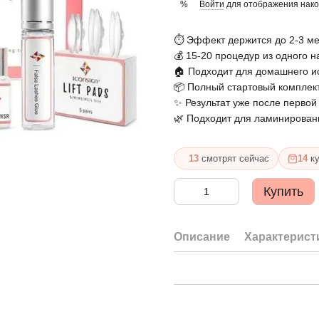
Войти
для отображения нако
%
⏱ Эффект держится до 2-3 м
💰 15-20 процедур из одного н
🏠 Подходит для домашнего и
📦 Полный стартовый комплект
✨ Результат уже после перво
🌿 Подходит для ламинировани
13
смотрят сейчас
14
ку
Купить
Описание
Характерист