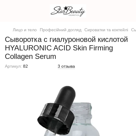
Лицо и тело
Професійний догляд
Сироватки та коктейлі
Сы
Сыворотка с гиалуроновой кислотой
HYALURONIC ACID Skin Firming
Collagen Serum
Артикул:
82
3 отзыва