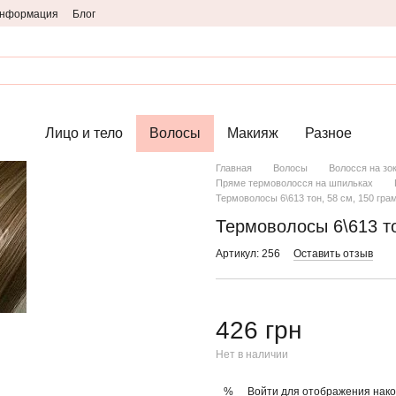
информация
Блог
Лицо и тело
Волосы
Макияж
Разное
Главная
Волосы
Волосся на зо
Пряме термоволосся на шпильках
Термоволосы 6\613 тон, 58 см, 150 гра
Термоволосы 6\613 то
Артикул: 256
Оставить отзыв
426 грн
Нет в наличии
Войти
для отображения нако
%