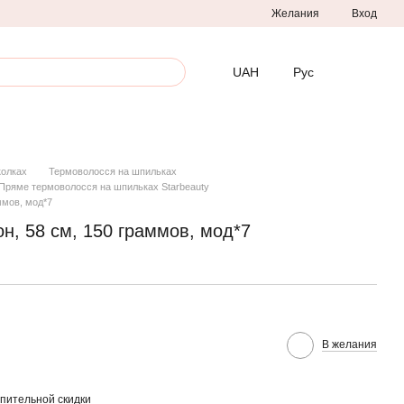
Желания
Вход
UAH
Рус
колках
Термоволосся на шпильках
Пряме термоволосся на шпильках Starbeauty
ммов, мод*7
н, 58 см, 150 граммов, мод*7
В желания
пительной скидки