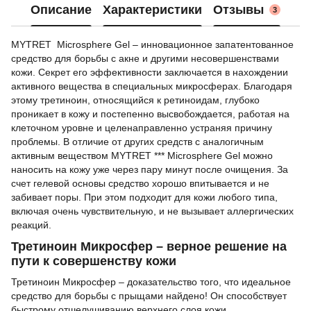
Описание
Характеристики
Отзывы
3
MYTRET Microsphere Gel – инновационное запатентованное
средство для борьбы с акне и другими несовершенствами
кожи. Секрет его эффективности заключается в нахождении
активного вещества в специальных микросферах. Благодаря
этому третиноин, относящийся к ретиноидам, глубоко
проникает в кожу и постепенно высвобождается, работая на
клеточном уровне и целенаправленно устраняя причину
проблемы. В отличие от других средств с аналогичным
активным веществом MYTRET *** Microsphere Gel можно
наносить на кожу уже через пару минут после очищения. За
счет гелевой основы средство хорошо впитывается и не
забивает поры. При этом подходит для кожи любого типа,
включая очень чувствительную, и не вызывает аллергических
реакций.
Третиноин Микросфер – верное решение на
пути к совершенству кожи
Третиноин Микросфер – доказательство того, что идеальное
средство для борьбы с прыщами найдено! Он способствует
быстрому отшелушиванию верхнего слоя кожи,