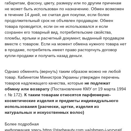
габаритам, фасону, цвету, размеру или по другим причинам
не может быть использован по назначению. Обмен возможен
в течение 14 дней, не считая дня покупки, если более
продолжительный срок не объявлен продавцом. Обмен
товара проводится, если он не использовался и если
сохранен его товарный вид, потребительские свойства,
пломбы, ярлыки и расчетный документ, выданный продавцом
вместе с товаром. Если на момент обмена нужного товара нет
в продаже, потребитель имеет право расторгнуть договор
купли-продажи и получить назад деньги.
Однако обменять (вернуть) таким образом можно не любой
товар. Кабинетом Министров Украины утвержден перечень
товаров надлежащего качества, которые
не подлежат
обмену или возврату
(Постановление КМУ от 19 марта 1994
г. № 172).
К таким товарам относятся парфюмерно-
косметические изделия и предметы индивидуального
использования (расчески, щетки,
изделия из
натуральных и искусственных волос
)
Более подробная
информация
здесь
https://starbeauty.com.ua/obmen-i-vozvrat/