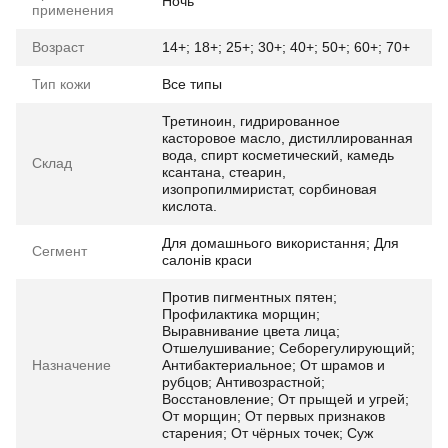
Ночь
применения
Возраст
14+; 18+; 25+; 30+; 40+; 50+; 60+; 70+
Тип кожи
Все типы
Третиноин, гидрированное
касторовое масло, дистиллированная
вода, спирт косметический, камедь
Склад
ксантана, стеарин,
изопропилмиристат, сорбиновая
кислота.
Для домашнього використання; Для
Сегмент
салонів краси
Против пигментных пятен;
Профилактика морщин;
Выравнивание цвета лица;
Отшелушивание; Себорегулирующий;
Назначение
Антибактериальное; От шрамов и
рубцов; Антивозрастной;
Восстановление; От прыщей и угрей;
От морщин; От первых признаков
старения; От чёрных точек; Суж