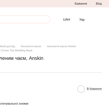
Бажання
Вхід
UAH
Укр
йний догляд
Альгінатні маски
Альгінатні маски Anskin
n Green Tea Modeling Mask
еленим чаєм, Anskin
В бажання
опичувальної знижки