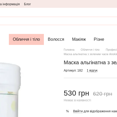
а інформація
Блог
Обличчя і тіло
Волосся
Макіяж
Різне
Головна
Обличчя і тіло
Професі
Маска альгінатна з зеленим чаєм Anski
Маска альгінатна з з
Артикул: 182
1 відгук
530 грн
620 грн
Немає в наявності
Ввійти
для відображення нак
%