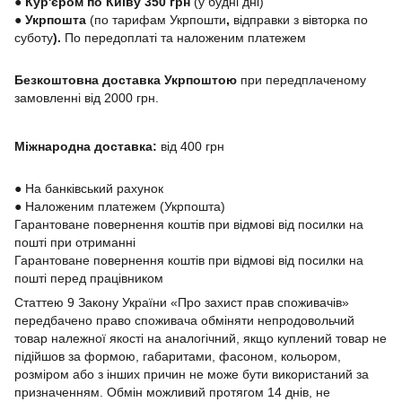
● Кур'єром по Київу 350 грн
(у будні дні)
●
Укрпошта
(по тарифам Укрпошти
,
відправки з вівторка по
суботу
).
По передоплаті та наложеним платежем
Безкоштовна доставка Укрпоштою
при передплаченому
замовленні від 2000 грн.
Міжнародна доставка:
від 400 грн
●
На банківський рахунок
●
Наложеним платежем (Укрпошта)
Гарантоване повернення коштів при відмові від посилки на
пошті при отриманні
Гарантоване повернення коштів при відмові від посилки на
пошті перед працівником
Статтею 9 Закону України «Про захист прав споживачів»
передбачено право споживача обміняти непродовольчий
товар належної якості на аналогічний, якщо куплений товар не
підійшов за формою, габаритами, фасоном, кольором,
розміром або з інших причин не може бути використаний за
призначенням. Обмін можливий протягом 14 днів, не