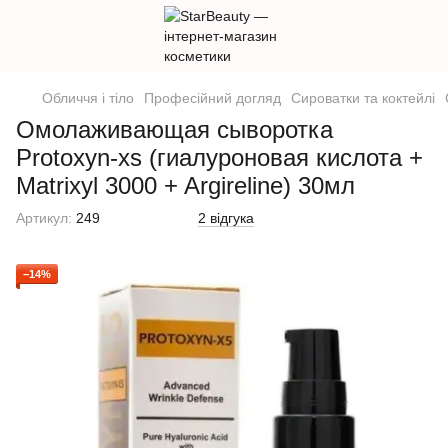
Обличчя і тіло
Професійний догляд
Сироватки та коктейлі
Омолаживающая сыворотка
Protoxyn-xs (гиалуроновая кислота +
Matrixyl 3000 + Argireline) 30мл
Артикул:
249
2 відгука
−14%