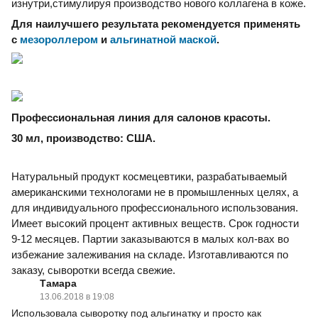
изнутри,
стимулируя производство нового коллагена в коже.
Для наилучшего результата рекомендуется применять
с
мезороллером
и
альгинатной маской
.
Профессиональная линия для салонов красоты.
30 мл, производство: США.
Натуральный продукт космецевтики, разрабатываемый
американскими технологами не в промышленных целях, а
для индивидуального профессионального использования.
Имеет высокий процент активных веществ. Срок годности
9-12 месяцев. Партии заказываются в малых кол-вах во
избежание залеживания на складе. Изготавливаются по
заказу, сыворотки всегда свежие.
Тамара
13.06.2018 в 19:08
Использовала сыворотку под альгинатку и просто как