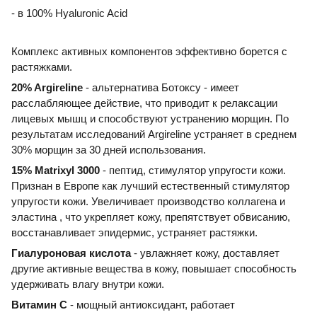
- в 100% Hyaluronic Acid
Комплекс активных компонентов эффективно борется с
растяжками.
20% Argireline
- альтернатива Ботоксу - имеет
расслабляющее действие, что приводит к релаксации
лицевых мышц и способствуют устранению морщин. По
результатам исследований Argireline устраняет в среднем
30% морщин за 30 дней использования.
15% Matrixyl 3000
- пептид, стимулятор упругости кожи.
Признан в Европе как лучший естественный стимулятор
упругости кожи. Увеличивает производство коллагена и
эластина , что укрепляет кожу, препятствует обвисанию,
восстанавливает эпидермис, устраняет растяжки.
Гиалуроновая кислота
- увлажняет кожу, доставляет
другие активные вещества в кожу, повышает способность
удерживать влагу внутри кожи.
Витамин С
- мощный антиоксидант
, работает