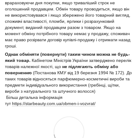
врараховуючи дня покупки, якщо триваліший строк не
оголошений продавцем. Обмін товару проводиться, якщо він
не використовувався і якщо збережено його товарний вигляд,
споживчі властивості, пломби, ярлики і розрахунковий
документ, виданий продавцем разом з товаром. Якщо на
момент обміну потрібного товару немає у продажу, споживач
має право розірвати договір купівлі-продажу і отримати назад
гроші.
Однак обміняти (повернути) таким чином можна не будь-
який товар.
Кабінетом Міністрів України затверджено перелік
товарів належної якості, що
не підлягають обміну або
поверненню
(Постанова КМУ від 19 березня 1994 № 172). До
таких товарів відносяться парфюмерно-косметичні вироби та
предмети індивідуального використання (гребінці, щітки,
вироби з натурального та штучного волосся)
Більш детальна інформація
тут
https://starbeauty.com.ua/obmen-i-vozvrat/