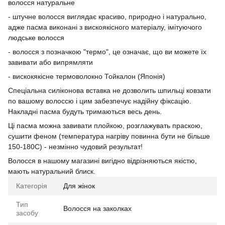
волосся натуральне
- штучне волосся виглядає красиво, природно і натурально,
адже пасма виконані з вискоякісного матеріалу, імітуючого
людське волосся
- волосся з позначкою "термо", це означає, що ви можете їх
завивати або випрямляти
- вискокякісне термоволокно Тойкалон (Японія)
Спеціальна силіконова вставка не дозволить шпильці ковзати
по вашому волоссю і цим забезпечує надійну фіксацію.
Накладні пасма будуть тримаються весь день.
Ці пасма можна завивати плойкою, розглажувать праскою,
сушити феном (температура нагріву повинна бути не більше
150-180С) - незмінно чудовий результат!
Волосся в нашому магазині вигідно відрізняються якістю,
мають натуральний блиск.
Категорія
Для жінок
Тип
Волосся на заколках
засобу