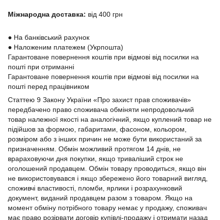
Міжнародна доставка:
від 400 грн
●
На банківський рахунок
●
Наложеним платежем (Укрпошта)
Гарантоване повернення коштів при відмові від посилки на
пошті при отриманні
Гарантоване повернення коштів при відмові від посилки на
пошті перед працівником
Статтею 9 Закону України «Про захист прав споживачів»
передбачено право споживача обміняти непродовольчий
товар належної якості на аналогічний, якщо куплений товар не
підійшов за формою, габаритами, фасоном, кольором,
розміром або з інших причин не може бути використаний за
призначенням. Обмін можливий протягом 14 днів, не
врараховуючи дня покупки, якщо триваліший строк не
оголошений продавцем. Обмін товару проводиться, якщо він
не використовувався і якщо збережено його товарний вигляд,
споживчі властивості, пломби, ярлики і розрахунковий
документ, виданий продавцем разом з товаром. Якщо на
момент обміну потрібного товару немає у продажу, споживач
має право розірвати договір купівлі-продажу і отримати назад