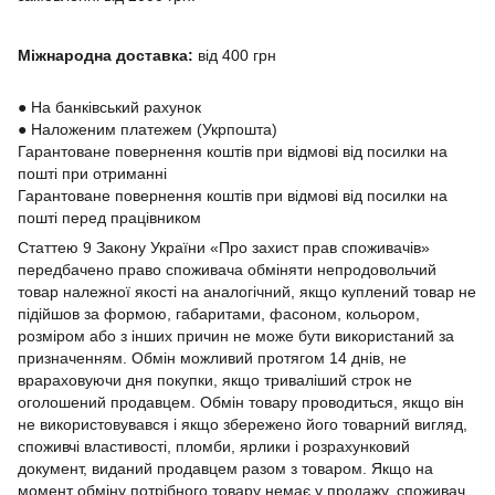
Міжнародна доставка:
від 400 грн
●
На банківський рахунок
●
Наложеним платежем (Укрпошта)
Гарантоване повернення коштів при відмові від посилки на
пошті при отриманні
Гарантоване повернення коштів при відмові від посилки на
пошті перед працівником
Статтею 9 Закону України «Про захист прав споживачів»
передбачено право споживача обміняти непродовольчий
товар належної якості на аналогічний, якщо куплений товар не
підійшов за формою, габаритами, фасоном, кольором,
розміром або з інших причин не може бути використаний за
призначенням. Обмін можливий протягом 14 днів, не
врараховуючи дня покупки, якщо триваліший строк не
оголошений продавцем. Обмін товару проводиться, якщо він
не використовувався і якщо збережено його товарний вигляд,
споживчі властивості, пломби, ярлики і розрахунковий
документ, виданий продавцем разом з товаром. Якщо на
момент обміну потрібного товару немає у продажу, споживач