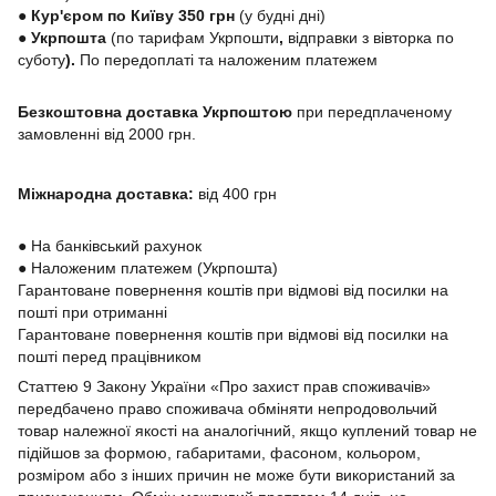
● Кур'єром по Київу 350 грн
(у будні дні)
●
Укрпошта
(по тарифам Укрпошти
,
відправки з вівторка по
суботу
).
По передоплаті та наложеним платежем
Безкоштовна доставка Укрпоштою
при передплаченому
замовленні від 2000 грн.
Міжнародна доставка:
від 400 грн
●
На банківський рахунок
●
Наложеним платежем (Укрпошта)
Гарантоване повернення коштів при відмові від посилки на
пошті при отриманні
Гарантоване повернення коштів при відмові від посилки на
пошті перед працівником
Статтею 9 Закону України «Про захист прав споживачів»
передбачено право споживача обміняти непродовольчий
товар належної якості на аналогічний, якщо куплений товар не
підійшов за формою, габаритами, фасоном, кольором,
розміром або з інших причин не може бути використаний за