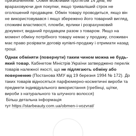
призначенням. Обмін можливий протягом 14 днів, не
врараховуючи дня покупки, якщо триваліший строк не
оголошений продавцем. Обмін товару проводиться, якщо він
не використовувався і якщо збережено його товарний вигляд,
споживчі властивості, пломби, ярлики і розрахунковий
документ, виданий продавцем разом з товаром. Якщо на
момент обміну потрібного товару немає у продажу, споживач
має право розірвати договір купівлі-продажу і отримати назад
гроші.
Однак обміняти (повернути) таким чином можна не будь-
який товар.
Кабінетом Міністрів України затверджено перелік
товарів належної якості, що
не підлягають обміну або
поверненню
(Постанова КМУ від 19 березня 1994 № 172). До
таких товарів відносяться парфюмерно-косметичні вироби та
предмети індивідуального використання (гребінці, щітки,
вироби з натурального та штучного волосся)
Більш детальна інформація
тут
https://starbeauty.com.ua/obmen-i-vozvrat/