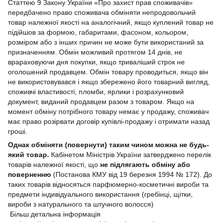
Статтею 9 Закону України «Про захист прав споживачів»
передбачено право споживача обміняти непродовольчий
товар належної якості на аналогічний, якщо куплений товар не
підійшов за формою, габаритами, фасоном, кольором,
розміром або з інших причин не може бути використаний за
призначенням. Обмін можливий протягом 14 днів, не
врараховуючи дня покупки, якщо триваліший строк не
оголошений продавцем. Обмін товару проводиться, якщо він
не використовувався і якщо збережено його товарний вигляд,
споживчі властивості, пломби, ярлики і розрахунковий
документ, виданий продавцем разом з товаром. Якщо на
момент обміну потрібного товару немає у продажу, споживач
має право розірвати договір купівлі-продажу і отримати назад
гроші.
Однак обміняти (повернути) таким чином можна не будь-
який товар.
Кабінетом Міністрів України затверджено перелік
товарів належної якості, що
не підлягають обміну або
поверненню
(Постанова КМУ від 19 березня 1994 № 172). До
таких товарів відносяться парфюмерно-косметичні вироби та
предмети індивідуального використання (гребінці, щітки,
вироби з натурального та штучного волосся)
Більш детальна інформація