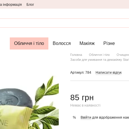
а інформація
Блог
Обличчя і тіло
Волосся
Макіяж
Різне
Головна
Обличчя і тіло
Очищенн
Засоби для умивання та демакіяжу Star
Артикул: 784
Написати відгук
85 грн
Немає в наявності
Ввійти
для відображення нак
%