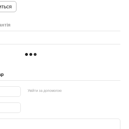
иться
антія
ар
Увійти за допомогою