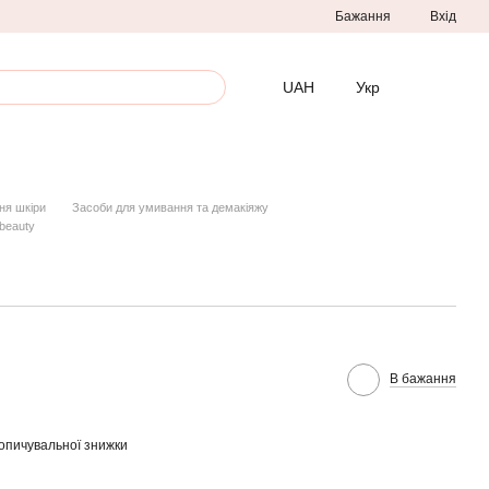
Бажання
Вхід
UAH
Укр
я шкіри
Засоби для умивання та демакіяжу
beauty
В бажання
опичувальної знижки