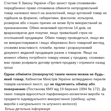
Статтею 9 Закону України «Про захист прав споживачів»
передбачено право споживача обміняти непродовольчий
товар належної якості на аналогічний, якщо куплений товар не
підійшов за формою, габаритами, фасоном, кольором,
розміром або з інших причин не може бути використаний за
призначенням. Обмін можливий протягом 14 днів, не
врараховуючи дня покупки, якщо триваліший строк не
оголошений продавцем. Обмін товару проводиться, якщо він
не використовувався і якщо збережено його товарний вигляд,
споживчі властивості, пломби, ярлики і розрахунковий
документ, виданий продавцем разом з товаром. Якщо на
момент обміну потрібного товару немає у продажу, споживач
має право розірвати договір купівлі-продажу і отримати назад
гроші.
Однак обміняти (повернути) таким чином можна не будь-
який товар.
Кабінетом Міністрів України затверджено перелік
товарів належної якості, що
не підлягають обміну або
поверненню
(Постанова КМУ від 19 березня 1994 № 172). До
таких товарів відносяться парфюмерно-косметичні вироби та
предмети індивідуального використання (гребінці, щітки,
вироби з натурального та штучного волосся)
Більш детальна інформація